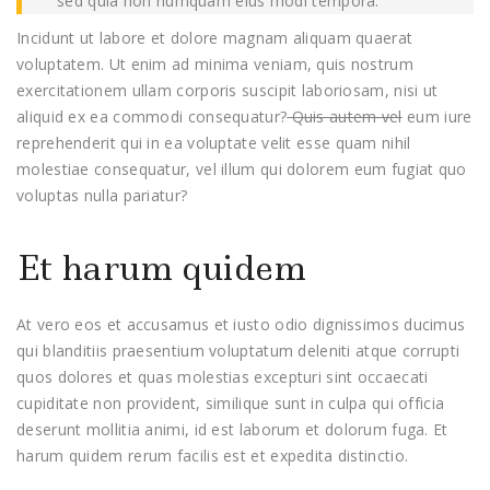
sed quia non numquam eius modi tempora.
Incidunt ut labore et dolore magnam aliquam quaerat
voluptatem. Ut enim ad minima veniam, quis nostrum
exercitationem ullam corporis suscipit laboriosam, nisi ut
aliquid ex ea commodi consequatur?
Quis autem vel
eum iure
reprehenderit qui in ea voluptate velit esse quam nihil
molestiae consequatur, vel illum qui dolorem eum fugiat quo
voluptas nulla pariatur?
Et harum quidem
At vero eos et accusamus et iusto odio dignissimos ducimus
qui blanditiis praesentium voluptatum deleniti atque corrupti
quos dolores et quas molestias excepturi sint occaecati
cupiditate non provident, similique sunt in culpa qui officia
deserunt mollitia animi, id est laborum et dolorum fuga. Et
harum quidem rerum facilis est et expedita distinctio.