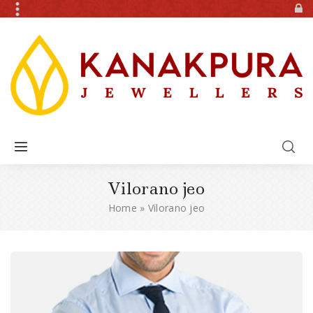
Vilorano jeo
Home
»
Vilorano jeo